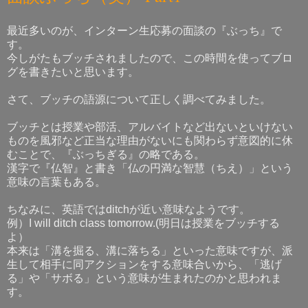
最近多いのが、インターン生応募の面談の『ぶっち』で
す。
今しがたもブッチされましたので、この時間を使ってブロ
グを書きたいと思います。
さて、ブッチの語源について正しく調べてみました。
ブッチとは授業や部活、アルバイトなど出ないといけない
ものを風邪など正当な理由がないにも関わらず意図的に休
むことで、『ぶっちぎる』の略である。
漢字で『仏智』と書き「仏の円満な智慧（ちえ）」という
意味の言葉もある。
ちなみに、英語ではditchが近い意味なようです。
例）I will ditch class tomorrow.(明日は授業をブッチする
よ）
本来は「溝を掘る、溝に落ちる」といった意味ですが、派
生して相手に同アクションをする意味合いから、「逃げ
る」や「サボる」という意味が生まれたのかと思われま
す。