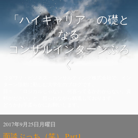
「ハイキャリア」の礎と
なる
コンサルインターンぶろ
ぐ
コダワリ・ビジネス・コンサルティング株式会社で、イン
ターン活動に勤しむ大学生のブログです。
日々、「ロジカルじゃない、何言ってるかわからない、資
料がださい」と、怒られながら精進しております。
どうかお手柔らかにお願いします。
2017年9月25日月曜日
面談ぶっち（笑） Part1