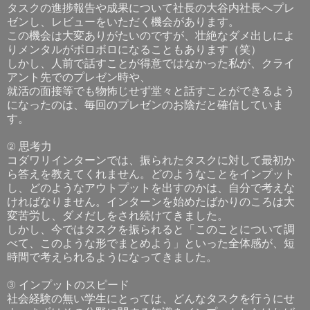
タスクの進捗報告や成果について社長の大谷内社長へプレ
ゼンし、レビューをいただく機会があります。
この機会は大変ありがたいのですが、壮絶なダメ出しによ
りメンタルがボロボロになることもあります（笑）
しかし、人前で話すことが得意ではなかった私が、クライ
アント先でのプレゼン時や、
就活の面接等でも物怖じせず堂々と話すことができるよう
になったのは、毎回のプレゼンのお陰だと確信していま
す。
② 思考力
コダワリインターンでは、振られたタスクに対して最初か
ら答えを教えてくれません。どのようなことをインプット
し、どのようなアウトプットを出すのかは、自分で考えな
ければなりません。インターンを始めたばかりのころは大
変苦労し、ダメだしをされ続けてきました。
しかし、今ではタスクを振られると「このことについて調
べて、このような形でまとめよう」といった全体感が、短
時間で考えられるようになってきました。
③ インプットのスピード
社会経験の無い学生にとっては、どんなタスクを行うにせ