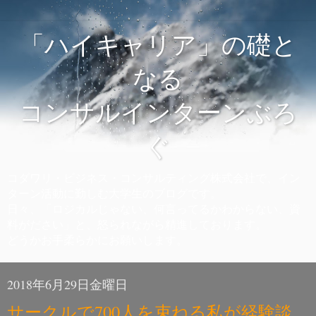
「ハイキャリア」の礎と
なる
コンサルインターンぶろ
ぐ
コダワリ・ビジネス・コンサルティング株式会社で、イン
ターン活動に勤しむ大学生のブログです。
日々、「ロジカルじゃない、何言ってるかわからない、資
料がださい」と、怒られながら精進しております。
どうかお手柔らかにお願いします。
2018年6月29日金曜日
サークルで700人を束ねる私が経験談