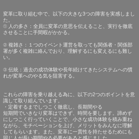
変革に取り組む中で、以下の大きな3つの障害を実感しまし
た。
① 人の多さ：全員に変革の意思を伝えること、実行を徹底
させることに手間暇がかかる。
② 複雑さ：１つのイベント運営を取っても関係者・関係部
署が多く複雑に絡んでおり、理解するにも変えるにも難し
い。
③ 伝統：過去の成功体験や長年続けてきたシステムへの慣
れが変革へのやる気を阻害する。
これらの障害を乗り越える為に、以下の2つのポイントを意
識して取り組んでいます。
・定着するまでしつこく徹底し、長期間やる
短期間でいきなり変革はできず、時間を要します。諦めず
にしつこく行っていくことで、小さな成功体験を積み重ね
ながら、モチベーションを上げ、メリットをみんなに理解
してもらいます。また、変革に一貫性を持たせるためにも
同じ人が長い期間やる必要があると感じました。