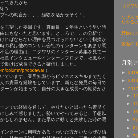
やってきたから
コダワ
持つ
プへの助言か、、、経験を活かせそう！」
なぜ人は
たがる
を志望した要因です。真面目、１年生という早い時
恐怖の
由にもなったと思います。ところで、この分析で
ければならない理由を見つけられないという指摘が
最近の
時の私は他のコンサル会社のインターンをあまり調
不足の理由は、コダワリのインターン募集を見て一
社長インタビューやインターンブログで、社風やイ
月別ア
で働けば成長できると確信しました。
com/column/pr/codawari
）
►
201
いています。業界知識からビジネススキルまでたく
►
201
んの貴重な経験をしています。新たな発見の毎日で
ターンが始まって、自分の大きな成長への期待がさ
▼
201
►
1
►
1
ーンでの経験を通して、やりたいと思ったら素早く
►
1
にしみて感じました。勢いでやってみると、予想以
かもしれません。また早めに動くと失敗した時の選
►
9
►
8
インターンに興味がある・わいた方がいたらぜひ積
►
7
し、リサーチはしっかり行わないと、ブラック企業