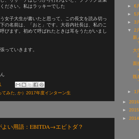
ください。私はラッキーでした
►
6
►
5
う女子大生が書いたと思って、この長文を読み切っ
►
3
下の名前は、「おと」です。大谷内社長は、私のこ
▼
2
呼びます。初めて呼ばれたときは耳をうたがいまし
新
張っていきます。
大
面
ん
既
1
►
1
ってみた
,
か）2017年度インターン生
►
201
►
201
►
201
よい用語：EBITDA→エビトダ？