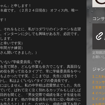
ゃん」と申します！
８歳です。（２月２４日現在） オフィス内、唯一
コンサ
す！
、それをもとに、私がコダワリのインターンを志望
。インターンに少しでも興味がある方、必読です。
します。
と幸いです笑）
年間ガチ練習）
さん開いてきました。）
定期購読
お願い
“いない”学級委員長」です。
を見て聞き、どんな作業も全力でこなす、真面目な
ジャン
め役を買って出るタイプで、常に学級委員長をやっ
もよかったです笑。ここまでは、先生に従順そう
1.こだ
かし、私はよく“いない”タイプの委員長です。
2.コン
にはしません。私の中学校は恋愛禁止でした。先生
3.実務
ていて、ばれて泣く泣く別れるカップルもしばしば
4.イベ
目的を聞くと、「男女交際で成績を落とす生徒を出
5.イン
ってきます。他の学級委員長が先生に従い取締りに
を作ろうとしました。なぜなら、成績の降下を防ぐ
a.お役