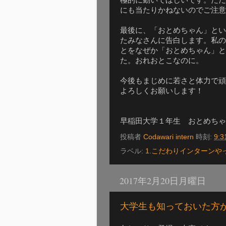
にも当たりかねないのでご注意
最後に、「おとめちゃん」とい
たみなさんに告白します。私の
とをなぜか「おとめちゃん」と
た。おれおとこなのに。
今後もまじめに若さと体力で頑
よろしくお願いします！
早稲田大学１年生 おとめちゃ
投稿者
Codawari intern
時刻:
9:3
ラベル:
1.こだわりインターンや
2017年2月20日月曜日
大学生も知っておいた方が