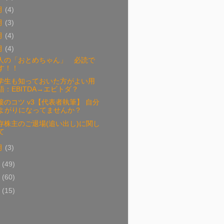
月
(4)
月
(3)
月
(4)
月
(4)
人の「おとめちゃん」 必読で
す！！
学生も知っておいた方がよい用
語：EBITDA→エビトダ？
接のコツ v3【代表者執筆】 自分
よがりになってませんか？
存株主のご退場(追い出し)に関し
て
月
(3)
6
(49)
5
(60)
4
(15)