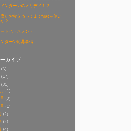
リインターンのメリデメ！？
高いお金を払ってまでMacを使い
のか？
フードハラスメント
インターン応募事情
ーカイブ
9
(3)
8
(17)
7
(31)
2月
(1)
1月
(3)
0月
(1)
月
(2)
月
(2)
月
(4)