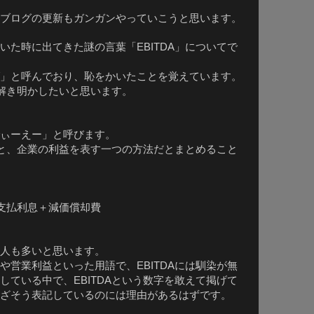
ブログの更新もガンガンやっていこうと思います。
いた時に出てきた謎の言葉「
」についてで
EBITDA
」と呼んでおり、恥をかいたことを覚えています。
解き明かしたいと思います。
ぃーえー」と呼びます。
と、企業の利益を表す一つの方法だとまとめること
支払利息＋減価償却費
人も多いと思います。
や営業利益といった用語で、
には馴染が無
EBITDA
している中で、
という数字を敢えて掲げて
EBITDA
ざそう表記しているのには理由があるはずです。