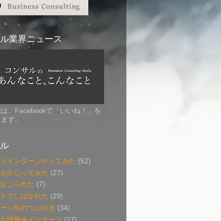
ル業界ニュース
は、Facebookで「いいね！」を
します。
ル
わりインターンやってみた
(52)
サルかじってみた
(27)
でおこられた
(7)
ントでしばかれた
(29)
ターン生のつぶやき
(34)
立ち情報＠インターン
(27)