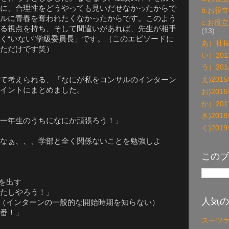
に、合理性をどうやっても見いだせなかったからで
b.お役
ルに青春を奪われたくなかったからです。このよう
c.お役
る視点を持ち、そして間違いがあれば、先生が相手
(13)
く“いない”学級委員長」です。（このエピソードに
あ）社
ただけです笑）
い）20
う）20
て考えられる、「なにが私をコンサルのインターン
え)20
イントにまとめました。
お)20
か）20
き)20
一年生のうちになにか頑張ろう！」
く)20
なぁ、、、学部と全く関係ないことを勉強しよ
このブ
を出す
たしやろう！」
人気の
（インターンの一般的な開始時期を知らない）
番！」
スーツ