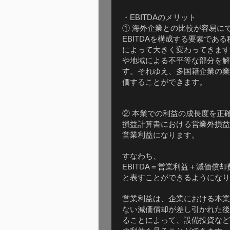
・
のメリット
EBITDA
① 海外企業との比較が容易に
を構成する要素である
EBITDA
によって大きく変わってきます
や地域による不平等な部分を解
す。それゆえ、多国籍企業の業
価することができます。
② 本業での利益の成長度を正
損益計算書における営業外損益
営業利益になります。
すなわち、
＝営業利益＋減価償却
EBITDA
と表すことができるようになり
営業利益は、企業における本業
ない減価償却が差し引かれた後
ることによって、設備投資など