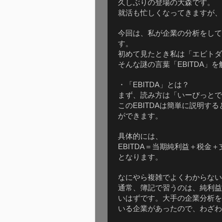
久しぶりの登場の大森です。
就活も忙しくなってきますが、
今回は、私が企業の分析をして
す。
初めて見たとき私は「エビトダ
そんな謎の言葉「
」を
EBITDA
・「
」とは？
EBITDA
まず、読み方は「いーびっとで
この
は簡単に説明する
EBITDA
ができます。
具体的には、
＝当期純利益＋税金＋
EBITDA
となります。
なにやら複雑でよくわからない
通常、簿記で習うのは、純利益
いはずです。大手の企業分析を
いる企業があったので、わざわ