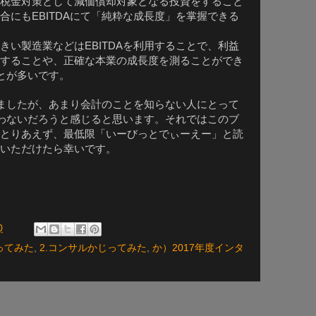
税金対策として減価償却対象となる投資をすること
合にも
にて「純粋な成長度」を掌握できる
EBITDA
きい製造業などは
を利用することで、利益
EBITDA
することや、正確な本業の成長度を測ることができ
とが多いです。
ましたが、あまり会計のことを知らない人にとって
わないだろうと感じると思います。それではこのブ
とりあえず、最低限「いーびっとでぃーえー」と読
いただけたら幸いです。
0
ってみた
,
2.コンサルかじってみた
,
か）2017年度インタ