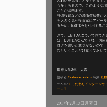
の利益を見ることができます。
も多くあるので、このような場
ことが出来ます。
設備投資などの減価償却費が大
を大きく見せ投資家にアピール
るため、
を利用するこ
EBITDA
さて、
について見てき
EBITDA
は、
なんて今後一切使
EBITDA
ログを書いた意味がないので、
むということだけ覚えておいて
慶應大学
年 大森
3
投稿者
Codawari intern
時刻:
8:0
ラベル:
1.こだわりインターンや
ーン生
2017年2月13日月曜日