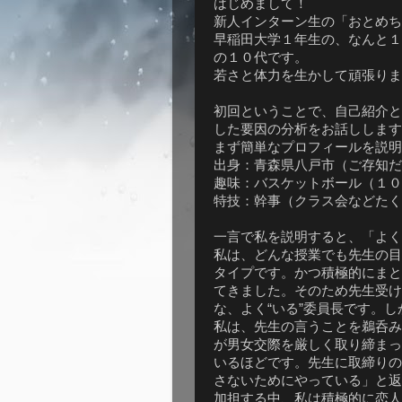
はじめまして！
新人インターン生の「おとめち
早稲田大学１年生の、なんと１
の１０代です。
若さと体力を生かして頑張りま
初回ということで、自己紹介と
した要因の分析をお話しします
まず簡単なプロフィールを説明
出身：青森県八戸市（ご存知だ
趣味：バスケットボール（１０
特技：幹事（クラス会などたく
一言で私を説明すると、「よく
私は、どんな授業でも先生の目
タイプです。かつ積極的にまと
てきました。そのため先生受け
な、よく“いる”委員長です。し
私は、先生の言うことを鵜呑み
が男女交際を厳しく取り締まっ
いるほどです。先生に取締りの
さないためにやっている」と返
加担する中、私は積極的に恋人