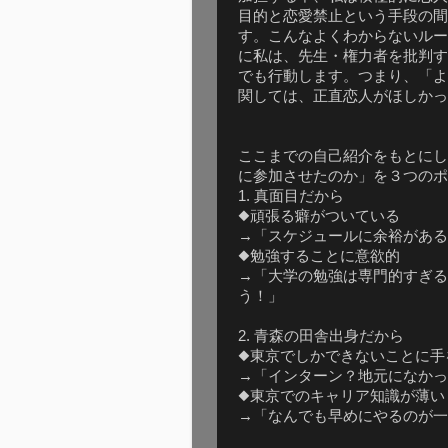
目的と恋愛禁止という手段の間
す。こんなよくわからないルー
に私は、先生・権力者を批判す
でも行動します。つまり、「よ
関しては、正直恋人がほしかっ
ここまでの自己紹介をもとにし
に参加させたのか」を３つのポ
1. 真面目だから
◆頑張る癖がついている
→「スケジュールに余裕がある
◆勉強することに意欲的
→「大学の勉強は専門的すぎる
う！」
2. 青森の田舎出身だから
◆東京でしかできないことに手
→「インターン？地元になかっ
◆東京でのキャリア知識が薄い
→「なんでも早めにやるのが一