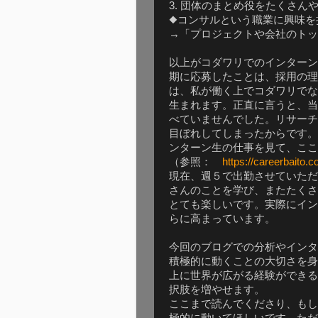
3. 団体のまとめ役をたくさん
◆コンサルという職業に興味を
→「プロジェクトや会社のトッ
以上がコダワリでのインターン
期に応募したことは、採用の理
は、私が働く上でコダワリでな
生まれます。正直に言うと、当
べていませんでした。リサーチ
目ぼれしてしまったからです。
ンターン生の仕事を見て、ここ
（参照：
https://careerbaito.
現在、週５で出勤させていただ
さんのことを学び、またたくさ
とても楽しいです。実際にイン
らに高まっています。
今回のブログでの分析やインタ
積極的に動くことの大切さを身
上に世界が広がる経験ができる
択肢を増やせます。
ここまで読んでくださり、もし
極的に動いてほしいです。ただ