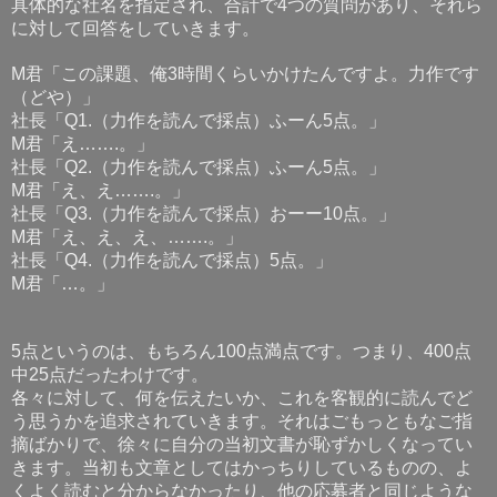
具体的な社名を指定され、合計で
つの質問があり、それら
4
に対して回答をしていきます。
君「この課題、俺
時間くらいかけたんですよ。力作です
M
3
（どや）」
社長「
（力作を読んで採点）ふーん
点。」
Q1.
5
君「え
。」
M
…….
社長「
（力作を読んで採点）ふーん
点。」
Q2.
5
君「え、え
。」
M
…….
社長「
（力作を読んで採点）おーー
点。」
Q3.
10
君「え、え、え、
。」
M
…….
社長「
（力作を読んで採点）
点。」
Q4.
5
君「
。」
M
…
点というのは、もちろん
点満点です。つまり、
点
5
100
400
中
点だったわけです。
25
各々に対して、何を伝えたいか、これを客観的に読んでど
う思うかを追求されていきます。それはごもっともなご指
摘ばかりで、徐々に自分の当初文書が恥ずかしくなってい
きます。当初も文章としてはかっちりしているものの、よ
くよく読むと分からなかったり、他の応募者と同じような