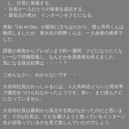
し、社長に発表する。
・
社長が一人ひとりの発表を採点する。
・
最低点の者が、インターンをクビになる。
突如『
』が眼前に立ちはだかり、僕と丹羽くんは
Up or Out
動揺しましたが、東大生の田野くんは、一人余裕の表情で
した。
課題の発表からプレゼンまで約一週間、クビになりたくな
い一心で情報収集し、なんとか全員発表を終えました。
気になる採点結果は・・・！？
ごめんなさい、わからないです・・・
大谷内社長がおっしゃるには、３人共
点ぐらいと同水準
80
で優劣をつけられなかったようです。幸い、まだ誰もクビ
になっていません。
大谷内社長は最初から採点する気がなかったのだと思いま
す。ド
な社長は、クビを避けようと焦っているインターン
S
生が頑張っているのを見て楽しんでいたのでしょう。