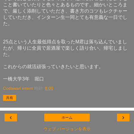
こと書いていたりと色々とあるものです。細かいところま
で、厳しく添削していただき、書き方のコツもレクチャー
していただき、インターン生一同とても有意義な一日でし
た。
点という人生最低得点を取った
君は落ち込んでいまし
25
M
たが、帰りに全員で居酒屋で楽しく語り合い、帰宅しまし
た。
これからの就活頑張っていきたいと思います。
一橋大学
年 堀口
3
Codawari intern
時刻:
8:00
共有
‹
›
ホーム
ウェブ バージョンを表示