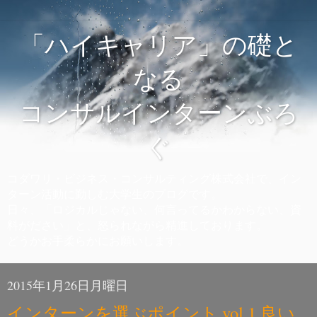
「ハイキャリア」の礎と
なる
コンサルインターンぶろ
ぐ
コダワリ・ビジネス・コンサルティング株式会社で、イン
ターン活動に勤しむ大学生のブログです。
日々、「ロジカルじゃない、何言ってるかわからない、資
料がださい」と、怒られながら精進しております。
どうかお手柔らかにお願いします。
2015年1月26日月曜日
インターンを選ぶポイント vol.1 良い