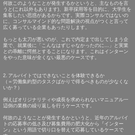
何故このようなことが発生するかというと、主なものを言
うと(これ以外もあります)、新卒採用等を目的に、大学生を
集客したい思惑があるからです。実際コンサルではないの
に、コンサルマインド的な問題解決の視点がつくと言って
広く募っている企業もあったりします。
もっとも太刀が悪いのが、これで内定まで出してしまう企
業で、就業後に「こんなはずじゃなかったのに…」と実業
との乖離に愕然とすることになります。これはインターン
をやった意味が全くない最悪のケースです。
2. アルバイトではできないことを体験できるか
（＝労働集約型のタスクばかりで得るべきものが少なくな
いか？）
例えばオリジナリティや成長を求められないマニュアル一
辺倒の業務の繰り返しを行うケースです。
何故のようなことが発生するかというと、近年のアルバイ
トの応募率の低さ及び募集費用の肥大化から『インター
ン』という用語で切り口を替えて応募しているケースで