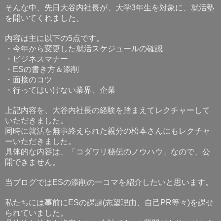
そんな中、先日大谷内社長が、大学
年生を対象に
、就活塾
3
を開いてくれました。
内容は主に以下の
点です。
5
・今年から変更した就活スケジュールの確認
・ビジネスマナー
・
の書き方＆添削
ES
・面接のコツ
・行ってはいけない業界、企業
上記内容を、大谷内社長の経験を踏まえてレクチャーして
いただきました。
同時に就活を無事終えられた親分の松本さんにもレクチャ
ーいただきました。
具体的な内容は、「コダワリ秘伝のノウハウ」なので、公
開できません。
当ブログでは
の添削の一コマを紹介したいと思います。
ES
私たちには事前に
の課題
志望理由、自己
等々
を課せ
ES
(
PR
)
られていました。