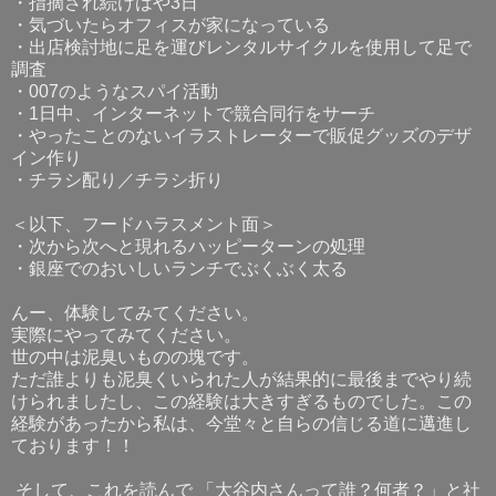
・指摘され続けはや3日
・気づいたらオフィスが家になっている
・出店検討地に足を運びレンタルサイクルを使用して足で
調査
・007のようなスパイ活動
・1日中、インターネットで競合同行をサーチ
・やったことのないイラストレーターで販促グッズのデザ
イン作り
・チラシ配り／チラシ折り
＜以下、フードハラスメント面＞
・次から次へと現れるハッピーターンの処理
・銀座でのおいしいランチでぶくぶく太る
んー、体験してみてください。
実際にやってみてください。
世の中は泥臭いものの塊です。
ただ誰よりも泥臭くいられた人が結果的に最後までやり続
けられましたし、この経験は大きすぎるものでした。この
経験があったから私は、今堂々と自らの信じる道に邁進し
ております！！
そして、これを読んで 「大谷内さんって誰？何者？」と社