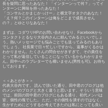
長を疑問に思ったあなた！ 「インターンって何？」ってイ
ンターンに興味を持ったあなた！
「コンサルとかまじかっけー」と横文字オタクのあなた！
「え？何？このインターンは俺をどこまで成長させん
の？」とゆとりなあなた！
まずは、コダワリHPのお問い合わせなり、Facebookから
コンタクトとるなり大谷内さんに頼んでみるといいでしょ
う。熱いメッセージでも悩みごとでも送ってみるのもあり
でしょう。 社長業で日々忙しいですから、返事がくるかは
わかりません。たくさんの問合せがきすぎて、その責任を
とって私が返信していることになっているかもわかりませ
ん。田中へのラブレターでも構いません(男性も可)。お待ち
しております。
＜＜あとがき＞＞
代表大谷内です。 読んで頂いた通り、田中君のブログは他
のメンバのブログと大きく違うと思います。そういう意味
では、前回の田中君のブログにもある通り、初代メンバは
皆、個性の塊でした。 ただ、その個性を潰すのではなく、
生かすためにどうするか考えてきたのは私にとっても良い