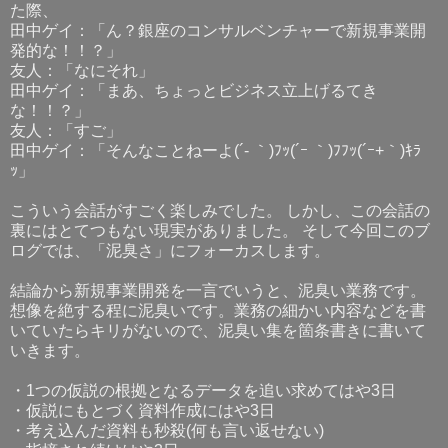
た際、
田中ゲイ：「ん？銀座のコンサルベンチャーで新規事業開
発的な！！？」
友人：「なにそれ」
田中ゲイ：「まあ、ちょっとビジネス立上げるてき
な！！？」
友人：「すご」
田中ゲイ：「そんなことねーよ(´- ｀)ﾌｯ(´ｰ ｀)ﾌﾌｯ(´ｰ+｀)ｷﾗ
ｯ」
こういう会話がすごく楽しみでした。 しかし、この会話の
裏にはとてつもない現実がありました。 そして今回このブ
ログでは、「泥臭さ」にフォーカスします。
結論から新規事業開発を一言でいうと、泥臭い業務です。
想像を絶する程に泥臭いです。業務の細かい内容などを書
いていたらキリがないので、泥臭い集を箇条書きに書いて
いきます。
・1つの仮説の根拠となるデータを追い求めてはや3日
・仮説にもとづく資料作成にはや3日
・考え込んだ資料も秒殺(何も言い返せない)