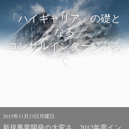
「ハイキャリア」の礎と
なる
コンサルインターンぶろ
ぐ
コダワリ・ビジネス・コンサルティング株式会社で、イン
ターン活動に勤しむ大学生のブログです。
日々、「ロジカルじゃない、何言ってるかわからない、資
料がださい」と、怒られながら精進しております。
どうかお手柔らかにお願いします。
2015年11月23日月曜日
新規事業開発の大変さ 2012年度イン