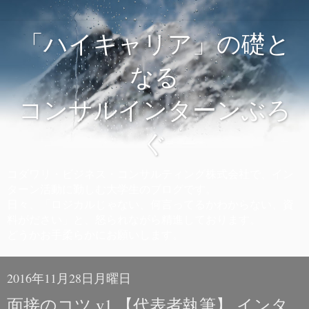
「ハイキャリア」の礎と
なる
コンサルインターンぶろ
ぐ
コダワリ・ビジネス・コンサルティング株式会社で、イン
ターン活動に勤しむ大学生のブログです。
日々、「ロジカルじゃない、何言ってるかわからない、資
料がださい」と、怒られながら精進しております。
どうかお手柔らかにお願いします。
2016年11月28日月曜日
面接のコツ v1 【代表者執筆】 インタ