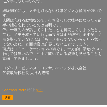
モが手っ取り早いです。
経験則的にも、メモを取らない奴ほどダメな傾向が強いで
す。
人間は忘れる動物なので、打ち合わせの後半になったら前
半の話を忘れているのは自明です。
仮に一度先方が話してくれたことを質問してしまったとし
ても、メモを取っていれば面接官はまだ許容しますが、メ
モを取っていなければ「あーメモってないからそりゃ覚え
てないよね」と面接官は許容しないことでしょう。
面接はコミュニケーションの場です、一方的に話せばいい
わけでは無いので、相手に聞いている姿勢を見せることを
意識してみましょう。
コダワリ・ビジネス・コンサルティング株式会社
代表取締役社長 大谷内隆輔
Codawari intern
時刻:
8:00
共有