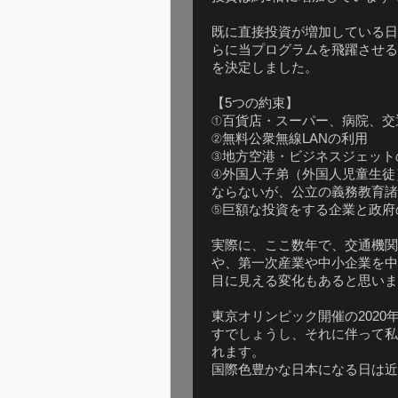
既に直接投資が増加している日
らに当プログラムを飛躍させる
を決定しました。
【5つの約束】
①百貨店・スーパー、病院、交
②無料公衆無線LANの利用
③地方空港・ビジネスジェット
④外国人子弟（外国人児童生徒
ならないが、公立の義務教育諸
⑤巨額な投資をする企業と政府
実際に、ここ数年で、交通機関
や、第一次産業や中小企業を中
目に見える変化もあると思いま
東京オリンピック開催の202
すでしょうし、それに伴って私
れます。
国際色豊かな日本になる日は