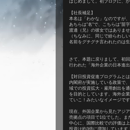
はじめまして。初ブログに、か
【社長補足】
本名は「わかな」なのですが、
あちらは"名"で、こちらは"苗字
渡邊（兄）の彼女ではありませ
（ちなみに、同じで紛らわしい
名前をグチグチ言われたのは生
さて、本題に戻りまして、初回
行われた「海外企業の日本進出
【対日投資促進プログラムとは
内閣府が実施している政策で、
域での投資拡大・雇用創出を通
を目的としています。海外企業
ていこ！みたいなイメージです
現在、外国企業から見たアジア
売拠点の項目で1位でした。ま
中心に、国際比較での評価は上
投資は約3倍に増加しています！