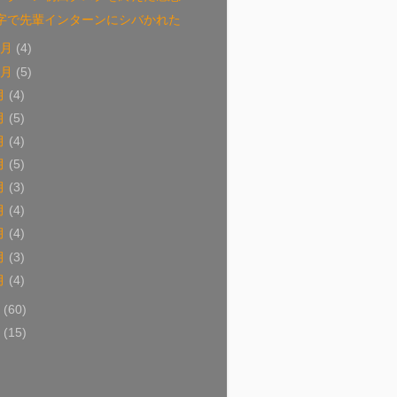
字で先輩インターンにシバかれた
1月
(4)
0月
(5)
月
(4)
月
(5)
月
(4)
月
(5)
月
(3)
月
(4)
月
(4)
月
(3)
月
(4)
5
(60)
4
(15)