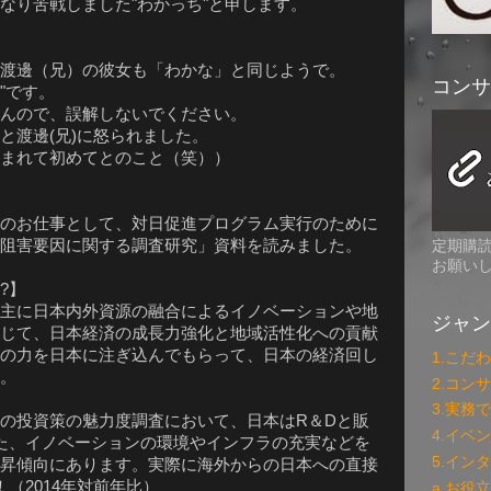
なり苦戦しました"わかっち"と申します。
渡邊（兄）の彼女も「わかな」と同じようで。
コンサ
"です。
んので、誤解しないでください。
と渡邊(兄)に怒られました。
まれて初めてとのこと（笑））
のお仕事として、対日促進プログラム実行のために
阻害要因に関する調査研究」資料を読みました。
定期購読
お願い
?】
主に日本内外資源の融合によるイノベーションや地
ジャン
じて、日本経済の成長力強化と地域活性化への貢献
の力を日本に注ぎ込んでもらって、日本の経済回し
1.こだ
。
2.コン
3.実務
の投資策の魅力度調査において、日本はR＆Dと販
4.イベ
た、イノベーションの環境やインフラの充実などを
5.イン
昇傾向にあります。実際に海外からの日本への直接
（2014年対前年比）
a.お役