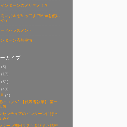
リインターンのメリデメ！？
高いお金を払ってまでMacを使い
のか？
フードハラスメント
インターン応募事情
ーカイブ
9
(3)
8
(17)
7
(31)
6
(49)
2月
(4)
接のコツ v2 【代表者執筆】 第一
印象
クセンチュアのインターンに行っ
てみた
ンターン初回タスクを終えた感想