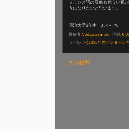
フランス語の履修も危うい私が
うになりたいと思います。
明治大学3年生 わかっち
投稿者
Codawari intern
時刻:
8:0
ラベル:
お)2016年度インターン
次の投稿