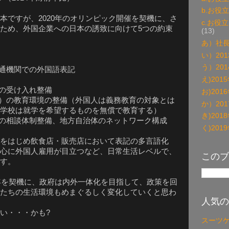
b.お役
本ですが、2020年のオリンピック開催を契機に、さ
c.お役
ため、外国企業への日本の誘致に向けて5つの約束
(13)
あ）社
い）20
う）20
通機関での外国語表記
え)20
の受け入れ整備
お)20
）の教育環境の整備（外国人は義務教育の対象とは
か）20
学校は就学を希望するものを無償で教育する）
き)20
の相談体制整備、地方自治体のネットワーク構成
く)20
をはじめ飲食店・販売店において表記の多言語化
心に外国人雇用が目立つなど、日常生活レベルで、
このブ
す。
0年を契機に、政府は内外一体化を目指して、政策を回
たちの生活環境もめまぐるしく変化していくと思わ
人気の
近い・・・かも?
スーツ