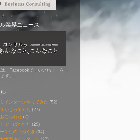
ル業界ニュース
は、Facebookで「いいね！」を
します。
ル
わりインターンやってみた
(52)
サルかじってみた
(27)
でおこられた
(7)
ントでしばかれた
(29)
ターン生のつぶやき
(34)
立ち情報＠インターン
(27)