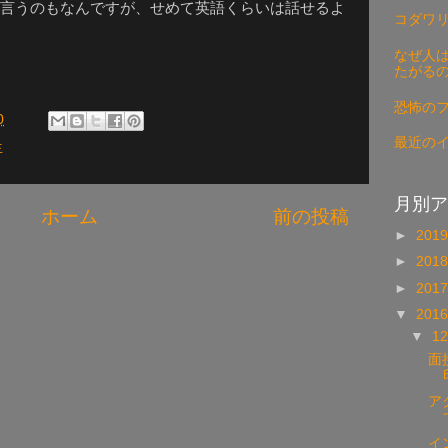
言うのもなんですが、せめて英語くらいは話せるよ
コダワ
なぜ人は
たがる
恐怖の
0
最近の
生
月別ア
ホーム
前の投稿
►
201
►
201
►
201
▼
201
▼
1
面
ア
イ